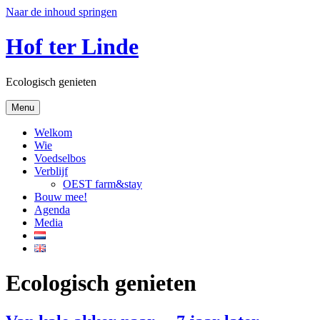
Naar de inhoud springen
Hof ter Linde
Ecologisch genieten
Menu
Welkom
Wie
Voedselbos
Verblijf
OEST farm&stay
Bouw mee!
Agenda
Media
Ecologisch genieten