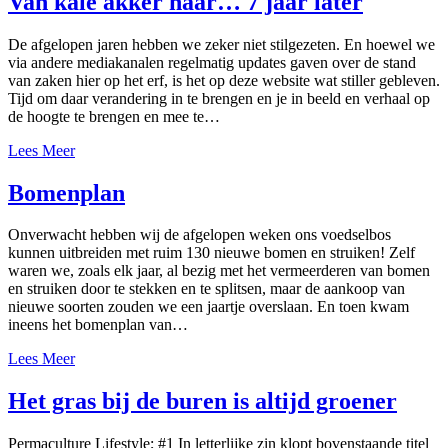
Van kale akker naar… 7 jaar later
De afgelopen jaren hebben we zeker niet stilgezeten. En hoewel we
via andere mediakanalen regelmatig updates gaven over de stand
van zaken hier op het erf, is het op deze website wat stiller gebleven.
Tijd om daar verandering in te brengen en je in beeld en verhaal op
de hoogte te brengen en mee te…
Lees Meer
Bomenplan
Onverwacht hebben wij de afgelopen weken ons voedselbos
kunnen uitbreiden met ruim 130 nieuwe bomen en struiken! Zelf
waren we, zoals elk jaar, al bezig met het vermeerderen van bomen
en struiken door te stekken en te splitsen, maar de aankoop van
nieuwe soorten zouden we een jaartje overslaan. En toen kwam
ineens het bomenplan van…
Lees Meer
Het gras bij de buren is altijd groener
Permaculture Lifestyle; #1 In letterlijke zin klopt bovenstaande titel